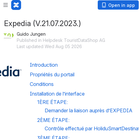
Open in app
Expedia (V.21.07.2023.)
Guido Jungen
Published in Helpdesk TouristDataShop AG
Last updated Wed Aug 05 2026
Introduction
Propriétés du portail
Conditions
Installation de l’interface
1ÈRE ÉTAPE: 
Demander la liaison auprès d’EXPEDIA
2ÈME ÉTAPE: 
Contrôle effectué par HoliduSmartDestina
3ÈME ÉTAPE: 